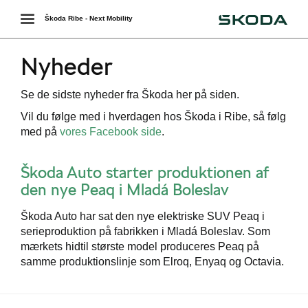
Škoda
Toggle
Škoda Ribe - Next Mobility
navigation
Nyheder
Se de sidste nyheder fra Škoda her på siden.
Vil du følge med i hverdagen hos Škoda i Ribe, så følg
med på
vores Facebook side
.
Škoda Auto starter produktionen af
den nye Peaq i Mladá Boleslav
Škoda Auto har sat den nye elektriske SUV Peaq i
serieproduktion på fabrikken i Mladá Boleslav. Som
mærkets hidtil største model produceres Peaq på
samme produktionslinje som Elroq, Enyaq og Octavia.