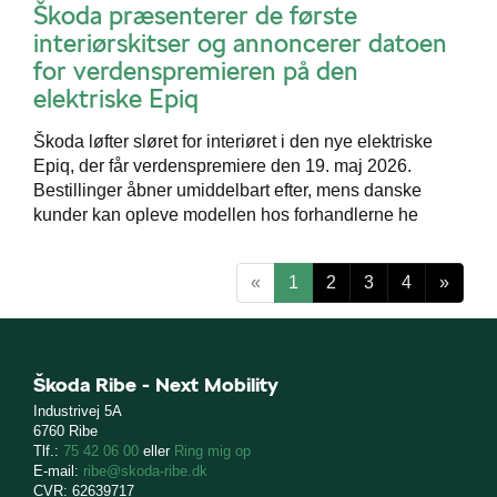
Škoda præsenterer de første
interiørskitser og annoncerer datoen
for verdenspremieren på den
elektriske Epiq
Škoda løfter sløret for interiøret i den nye elektriske
Epiq, der får verdenspremiere den 19. maj 2026.
Bestillinger åbner umiddelbart efter, mens danske
kunder kan opleve modellen hos forhandlerne he
«
1
2
3
4
»
Škoda Ribe - Next Mobility
Industrivej 5A
6760 Ribe
Tlf.:
75 42 06 00
eller
Ring mig op
E-mail:
ribe@skoda-ribe.dk
CVR: 62639717