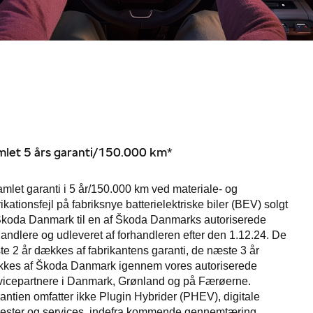
let 5 års garanti/150.000 km*
amlet garanti i 5 år/150.000 km ved materiale- og
rikationsfejl på fabriksnye batterielektriske biler (BEV) solgt
Škoda Danmark til en af Škoda Danmarks autoriserede
handlere og udleveret af forhandleren efter den 1.12.24. De
ste 2 år dækkes af fabrikantens garanti, de næste 3 år
kes af Škoda Danmark igennem vores autoriserede
vicepartnere i Danmark, Grønland og på Færøerne.
antien omfatter ikke Plugin Hybrider (PHEV), digitale
nester og services, indefra kommende gennemtæring,