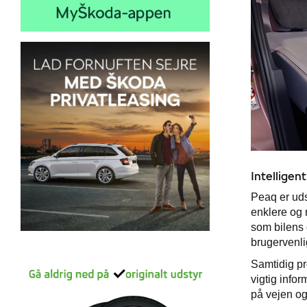
Intelligen
Peaq er uds
enklere og 
som bilens 
brugervenli
Samtidig pr
vigtig infor
på vejen og