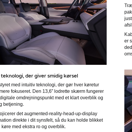
Træ
pak
jus
afs
Kab
er 
ded
oms
t teknologi, der giver smidig kørsel
tyret med intuitiv teknologi, der gør hver køretur
mere fokuseret. Den 13,6” lodrette skærm fungerer
digitale omdrejningspunkt med et klart overblik og
g betjening.
ojicerer det augmented-reality-head-up-display
mation direkte i dit synsfelt, så du kan holde blikket
 køre med ekstra ro og overblik.