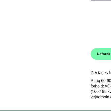
Udforsk
Der tages fo
Peaq 60-90x
forhold: AC
(160-199 kW
vejrforhold