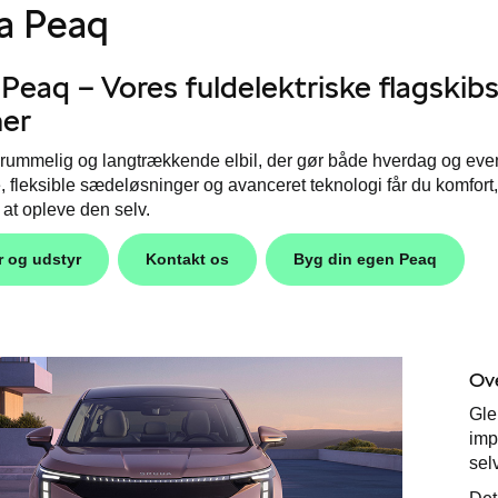
a Peaq
 Peaq –
Vores fuldelektriske flagskibs
ner
 rummelig og langtrækkende elbil, der gør både hverdag og eve
 fleksible sædeløsninger og avanceret teknologi får du komfort
 at opleve den selv.
r og udstyr
Kontakt os
Byg din egen Peaq
Ov
Gle
imp
sel