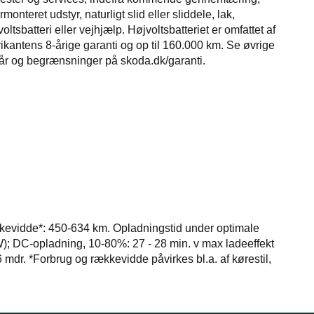
rmonteret udstyr, naturligt slid eller sliddele, lak,
voltsbatteri eller vejhjælp. Højvoltsbatteriet er omfattet af
rikantens 8-årige garanti og op til 160.000 km. Se øvrige
kår og begrænsninger på skoda.dk/garanti.
kevidde*: 450-634 km. Opladningstid under optimale
kW); DC-opladning, 10-80%: 27 - 28 min. v max ladeeffekt
6 mdr. *Forbrug og rækkevidde påvirkes bl.a. af kørestil,