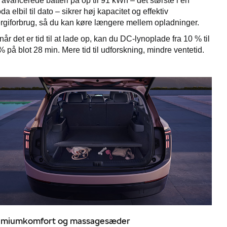
 avancerede batteri på op til 91 kWh – det største i en
da elbil til dato – sikrer høj kapacitet og effektiv
rgiforbrug, så du kan køre længere mellem opladninger.
når det er tid til at lade op, kan du DC-lynoplade fra 10 % til
% på blot 28 min. Mere tid til udforskning, mindre ventetid.
emiumkomfort og massagesæder