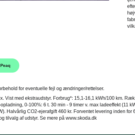
efte
høj
fab
vil
 Peaq
rbehold for eventuelle fejl og ændringer/rettelser.
. Vist med ekstraudstyr. Forbrug*: 15,1-16,1 kWh/100 km. Ræk
-opladning, 0-100%: 6 t. 30 min - 9 timer v. max ladeeffekt (11 
). Halvårlig CO2-ejerafgift 460 kr. Forventet levering inden for 
 og tilvalg af udstyr. Se mere på www.skoda.dk