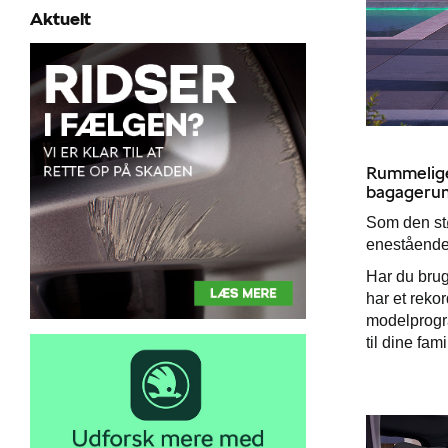
Aktuelt
Rummelige
bagageru
Som den st
enestående 
Har du brug
har et reko
modelprogra
til dine fami