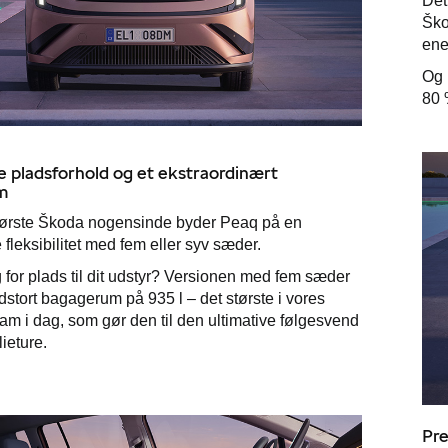
Det
Ško
ene
Og 
80 
 pladsforhold og et ekstraordinært
m
ørste Škoda nogensinde byder Peaq på en
fleksibilitet med fem eller syv sæder.
 for plads til dit udstyr? Versionen med fem sæder
rdstort bagagerum på 935 l – det største i vores
m i dag, som gør den til den ultimative følgesvend
lieture.
Pr