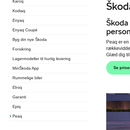
Karoq
Škod
Kodiaq
Škoda
Enyaq
perso
Enyaq Coupé
Byg din nye Škoda
Peaq er en
rækkevidde,
Forsikring
Glæd dig til
Lagermodeller til hurtig levering
Se prise
MinŠkoda App
Rummelige biler
Elroq
Garanti
Epiq
Peaq