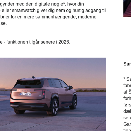
gynder med den digitale nøgle*, hvor din
eller smartwatch giver dig nem og hurtig adgang til
 åbner for en mere sammenhængende, moderne
lse.
e - funktionen tilgår senere i 2026.
Sam
* S
fab
af 
for
før
dæk
ser
Gar
tje