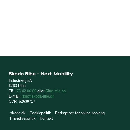
Škoda Ribe - Next Mobility
Industrivej 5A
6760 Ribe
Tlf.:
75 42 06 00
eller
Ring mig op
E-mail:
ribe@skoda-ribe.dk
CVR: 62639717
skoda.dk
Cookiepolitik
Betingelser for online booking
Privatlivspolitik
Kontakt