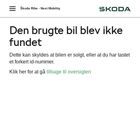
Škoda
Toggle
Škoda Ribe - Next Mobility
navigation
Den brugte bil blev ikke
fundet
Dette kan skyldes at bilen er solgt, eller at du har tastet
et forkert id-nummer.
Klik her for at gå
tilbage til oversigten
ing